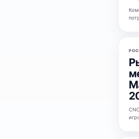
Ком
пот
РОС
Р
м
М
2
CNC
игр