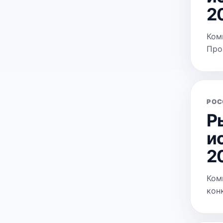
20
Ком
Про
РОС
Р
и
20
Ком
кон