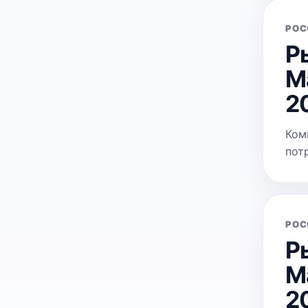
РОС
Р
М
2
Ком
пот
РОС
Р
М
2