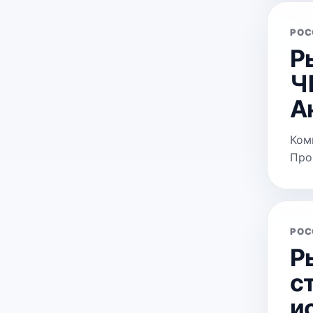
РОС
Р
Ч
А
Ком
Про
РОС
Р
с
и