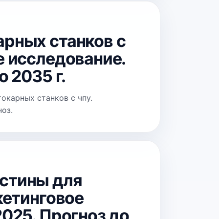
рных станков с
е исследование.
 2035 г.
окарных станков с чпу.
ноз.
стины для
кетинговое
025. Прогноз до