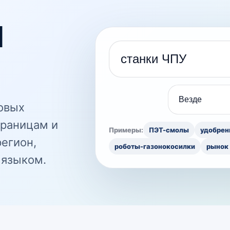
и
Поисковый запрос
товых
траницам и
Примеры:
ПЭТ-смолы
удобрен
регион,
роботы-газонокосилки
рынок 
 языком.