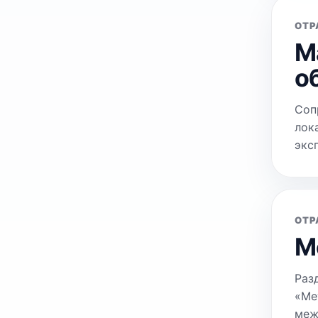
ОТР
М
о
Соп
лок
экс
ОТР
М
Раз
«Ме
меж