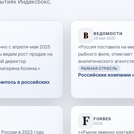
бытиях Индексбокс.
ВЕДОМОСТИ
28 мая 2025
нно с апреля–мая 2025
«
Россия поставила на ми
ы видим рост продаж на
рыбного филе, отмечает
ый директор
аналитического агентств
катерина Колина.
»
РЫБНАЯ ОТРАСЛЬ
Российские компании
нилось в российских
FORBES
2024
 России в 2023 году
«
«Рынок именно коктейле