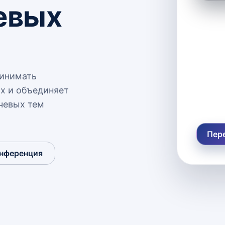
евых
ринимать
х и объединяет
чевых тем
Пере
нференция