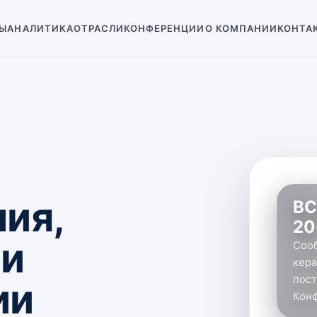
Ы
АНАЛИТИКА
ОТРАСЛИ
КОНФЕРЕНЦИИ
О КОМПАНИИ
КОНТА
ия,
ВС
20
 и
Соо
кера
пост
ии
Конф