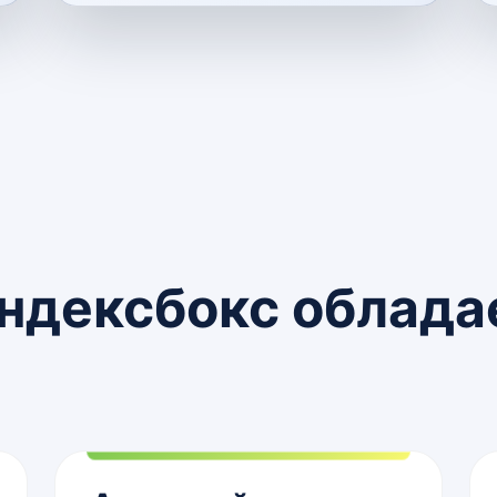
ндексбокс облада