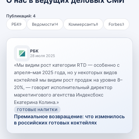
О нас в ведущих деловых СМИ
Публикаций:
4
РБК
Ведомости
Коммерсантъ
Forbes
9
14
8
3
РБК
28 июля 2025
«
Мы видим рост категории RTD — особенно с
апреля–мая 2025 года, но у некоторых видов
коктейлей мы видим рост продаж на уровне 8–
20%, — говорит исполнительный директор
маркетингового агентства Индексбокс
Екатерина Колина.
»
ГОТОВЫЕ НАПИТКИ
Премиальное возвращение: что изменилось
в российских готовых коктейлях