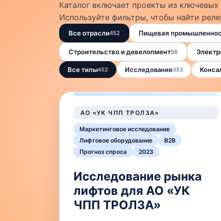
Каталог включает проекты из ключевых
Используйте фильтры, чтобы найти реле
Все отрасли
Пищевая промышленност
452
Строительство и девелопмент
Электр
56
Все типы
Исследование
Конса
452
353
АО «УК ЧПП ТРОЛЗА»
Маркетинговое исследование
Лифтовое оборудование
B2B
Прогноз спроса
2023
Исследование рынка
лифтов для АО «УК
ЧПП ТРОЛЗА»