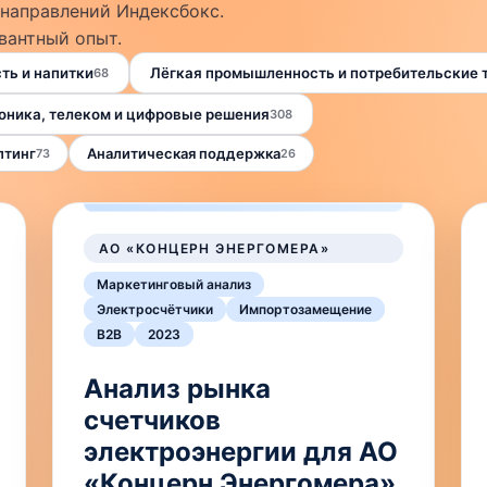
 направлений Индексбокс.
вантный опыт.
ь и напитки
Лёгкая промышленность и потребительские 
68
оника, телеком и цифровые решения
308
лтинг
Аналитическая поддержка
73
26
АО «КОНЦЕРН ЭНЕРГОМЕРА»
Маркетинговый анализ
Электросчётчики
Импортозамещение
B2B
2023
Анализ рынка
счетчиков
электроэнергии для АО
«Концерн Энергомера»